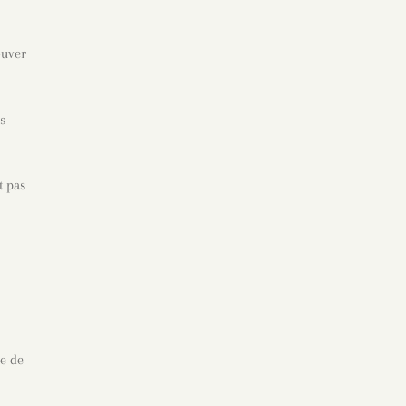
ouver
is
t pas
ie de