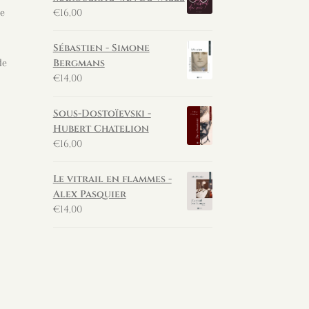
€
16,00
te
Sébastien - Simone
Bergmans
de
€
14,00
Sous-Dostoïevski -
Hubert Chatelion
€
16,00
e
Le vitrail en flammes -
Alex Pasquier
€
14,00