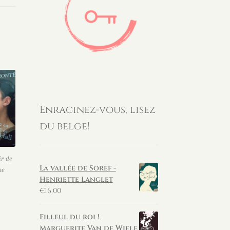
Enracinez-vous, lisez
du belge!
r de
La vallée de Soref -
ne
Henriette Langlet
€
16,00
Filleul du roi !
Marguerite Van de Wiele