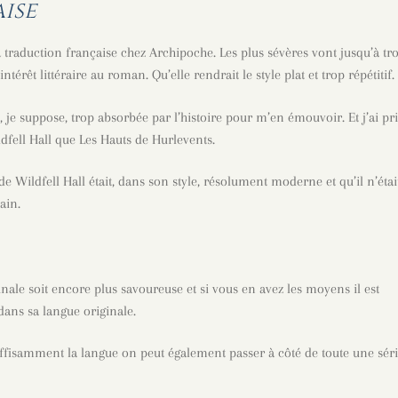
ise
a traduction française chez Archipoche. Les plus sévères vont jusqu’à tr
ntérêt littéraire au roman. Qu’elle rendrait le style plat et trop répétitif.
s, je suppose, trop absorbée par l’histoire pour m’en émouvoir. Et j’ai pr
dfell Hall que Les Hauts de Hurlevents.
e Wildfell Hall était, dans son style, résolument moderne et qu’il n’étai
ain.
nale soit encore plus savoureuse et si vous en avez les moyens il est
dans sa langue originale.
ffisamment la langue on peut également passer à côté de toute une sér