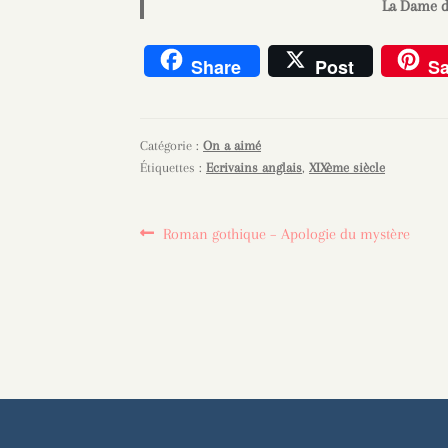
La Dame d
Share
Post
S
Catégorie :
On a aimé
Étiquettes :
Ecrivains anglais
,
XIXème siècle
Navigation
Article
Roman gothique – Apologie du mystère
précédent :
de
l’article