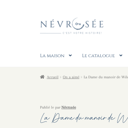
Aller
Aller
à
au
la
contenu
navigation
La maison
Le catalogue
Accueil
On a aimé
La Dame du manoir de Wild
Publié le
par
Névrosée
La Dame du manoir de W