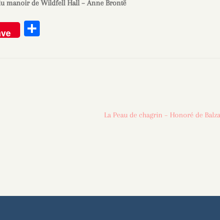
u manoir de Wildfell Hall – Anne Brontë
Pa
ave
rt
ag
er
Article
La Peau de chagrin – Honoré de Balz
suivant :