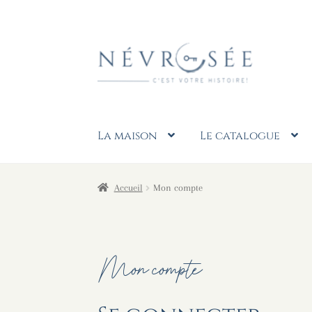
Aller
Aller
à
au
la
contenu
navigation
La maison
Le catalogue
Accueil
Mon compte
Mon compte