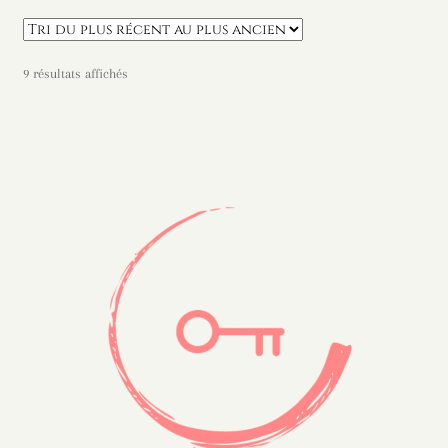
Trié
9 résultats affichés
du
plus
récent
au
plus
ancien