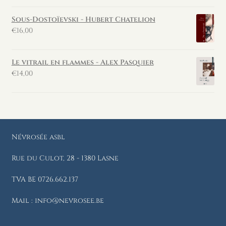
Sous-Dostoïevski - Hubert Chatelion
€
16,00
Le vitrail en flammes - Alex Pasquier
€
14,00
Névrosée asbl
Rue du Culot, 28 - 1380 Lasne
TVA BE 0726.662.137
Mail : info@nevrosee.be