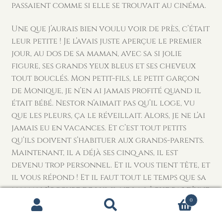
passaient comme si elle se trouvait au cinéma.
Une que j’aurais bien voulu voir de près, c’était
leur petite ! Je l’avais juste aperçue le premier
jour, au dos de sa maman, avec sa si jolie
figure, ses grands yeux bleus et ses cheveux
tout bouclés. Mon petit-fils, le petit garçon
de Monique, je n’en ai jamais profité quand il
était bébé. Nestor n’aimait pas qu’il loge, vu
que les pleurs, ça le réveillait. Alors, je ne l’ai
jamais eu en vacances. Et c’est tout petits
qu’ils doivent s’habituer aux grands-parents.
Maintenant, il a déjà ses cinq ans, il est
devenu trop personnel. Et il vous tient tête, et
il vous répond ! Et il faut tout le temps que sa
maman s’occupe de lui, il ne la lâche pas d’une
0
semelle. Il n’aime pas de venir près de moi ni de
Recherche
Recherche
son grand-père. Nestor lui fait aussi trop de
pour :