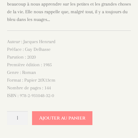
beaucoup à nous apprendre sur les petites et les grandes choses
de la vie. Elle nous rappelle que, malgré tout, il y a toujours du
bleu dans les nuages…
Auteur : Jacques Henrard
Préface : Guy Delhasse
Parution : 2020
Première édition : 1985
Genre : Roman
Format : Papier 20X13cm
Nombre de pages : 144
ISBN : 978-2-931048-32-0
quantité
Ajouter au panier
de
Du
bleu