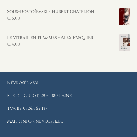
Sous-Dostoïevski - Hubert Chatelion
€
16,00
Le vitrail en flammes - Alex Pasquier
€
14,00
Névrosée asbl
Rue du Culot, 28 - 1380 Lasne
TVA BE 0726.662.137
Mail : info@nevrosee.be