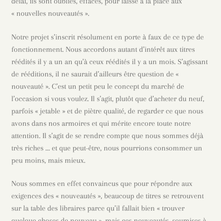
Ouvri
délai, ils sont oubliés, effacés, pour laissé à la place aux
Le catalogue
le
« nouvelles nouveautés ».
menu
Ouvri
Coin lecture
enfan
Notre projet s’inscrit résolument en porte à faux de ce type de
le
fonctionnement. Nous accordons autant d’intérêt aux titres
menu
Ouvri
Infos pratiques
réédités il y a un an qu’à ceux réédités il y a un mois. S’agissant
enfan
le
de rééditions, il ne saurait d’ailleurs être question de «
menu
nouveauté ». C’est un petit peu le concept du marché de
enfan
l’occasion si vous voulez. Il s’agit, plutôt que d’acheter du neuf,
parfois « jetable » et de piètre qualité, de regarder ce que nous
avons dans nos armoires et qui mérite encore toute notre
attention. Il s’agit de se rendre compte que nous sommes déjà
très riches … et que peut-être, nous pourrions consommer un
peu moins, mais mieux.
Nous sommes en effet convaincus que pour répondre aux
exigences des « nouveautés », beaucoup de titres se retrouvent
sur la table des libraires parce qu’il fallait bien « trouver
quelque choses de nouveau », mais ces nouveautés, soumises à