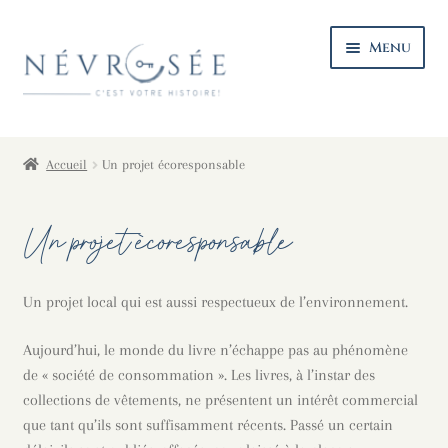
Aller
Aller
Menu
à
au
la
contenu
navigation
Ouvri
La maison
le
Accueil
Un projet écoresponsable
menu
Un projet local
enfan
Un projet écoresponsable
Un projet écoresponsable
La collection Femmes de lettres oubliées
Un projet local qui est aussi respectueux de l’environnement.
L’équipe
Aujourd’hui, le monde du livre n’échappe pas au phénomène
de « société de consommation ». Les livres, à l’instar des
Revue de presse
collections de vêtements, ne présentent un intérêt commercial
que tant qu’ils sont suffisamment récents. Passé un certain