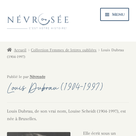
Aller
Aller
Menu
à
au
la
contenu
navigation
Ouvri
La maison
le
Accueil
Collection Femmes de lettres oubliées
Louis Dubrau
menu
Ouvri
Le catalogue
(1904-1997)
enfan
le
menu
Ouvri
Coin lecture
Publié le
par
Névrosée
enfan
le
Louis Dubrau (1904-1997)
menu
Ouvri
Infos pratiques
enfan
le
menu
enfan
Louis Dubrau, de son vrai nom, Louise Scheidt (1904-1997), est
née à Bruxelles.
Elle écrit sous un