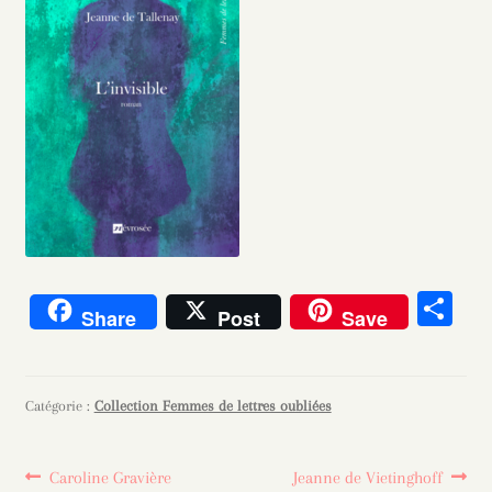
Pa
Share
Post
Save
rt
ag
er
Catégorie :
Collection Femmes de lettres oubliées
Navigation
Article
Article
Caroline Gravière
Jeanne de Vietinghoff