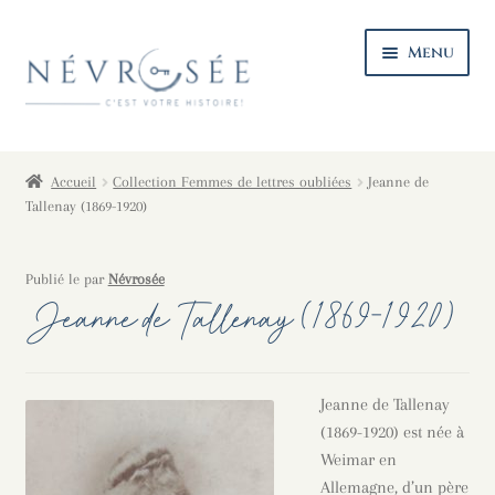
Aller
Aller
Menu
à
au
la
contenu
navigation
Ouvri
La maison
le
Accueil
Collection Femmes de lettres oubliées
Jeanne de
menu
Ouvri
Le catalogue
Tallenay (1869-1920)
enfan
le
menu
Ouvri
Coin lecture
Publié le
par
Névrosée
enfan
le
Jeanne de Tallenay (1869-1920)
menu
Ouvri
Infos pratiques
enfan
le
menu
enfan
Jeanne de Tallenay
(1869-1920) est née à
Weimar en
Allemagne, d’un père