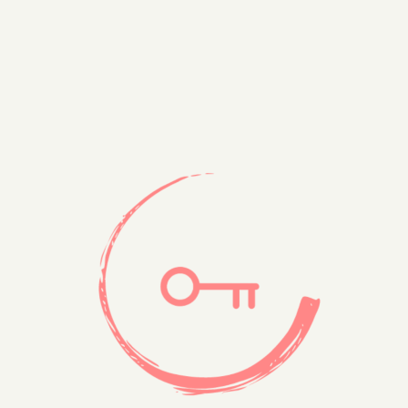
précédent :
suivant :
de
l’article