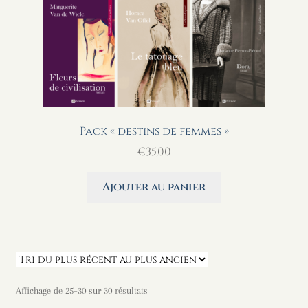
Pack « destins de femmes »
€
35,00
Ajouter au panier
Trié
Affichage de 25–30 sur 30 résultats
du