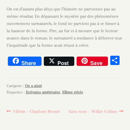
On est d’autant plus déçu que l’histoire ne parvienne pas au
même résultat. En dépassant le mystère par des phénomènes
ouvertement surnaturels, le fond ne parvient pas à se hisser à
la hauteur de la forme. Pire, au fur et à mesure que le lecteur
avance dans le roman, le surnaturel a tendance à déforcer tout
l’inquiétude que la forme avait réussi à créer.
Pa
Share
Post
Save
rt
ag
er
Catégorie :
On a aimé
Étiquettes :
Ecrivains américains
,
XXème siècle
Navigation
Article
Article
Villette – Charlotte Brontë
Sans nom – Wilkie Collins
précédent :
suivant :
de