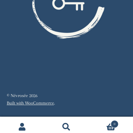
© Névrosée 2026
Built with WooCommerce
.
0
Recherche
Recherche