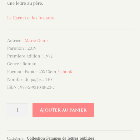
une lettre au père.
Le Carnet et les Instants
Autrice :
Marie Denis
Parution : 2019
Première édition : 1972
Genre : Roman
Format : Papier 20X13cm /
ebook
Nombre de pages : 110
ISBN : 978-2-931048-20-7
quantité
Ajouter au panier
de
L'odeur
du
père
Catégorie :
Collection Femmes de lettres oubliées