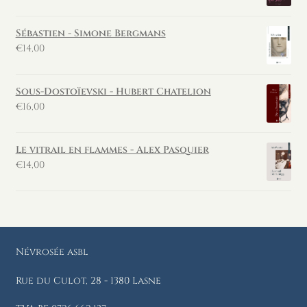
Sébastien - Simone Bergmans
€
14,00
Sous-Dostoïevski - Hubert Chatelion
€
16,00
Le vitrail en flammes - Alex Pasquier
€
14,00
Névrosée asbl
Rue du Culot, 28 - 1380 Lasne